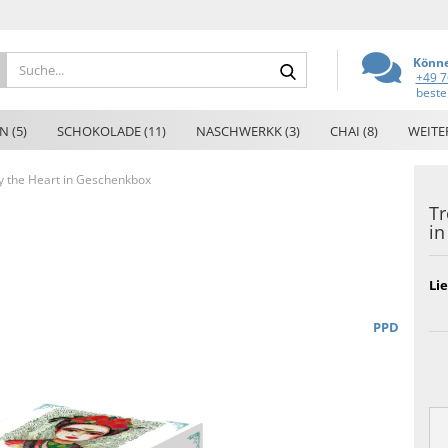
Suche...
Könne
+49 7
beste
N (5)
SCHOKOLADE (11)
NASCHWERKK (3)
CHAI (8)
WEITE
 the Heart in Geschenkbox
Tr
i
Lie
PPD