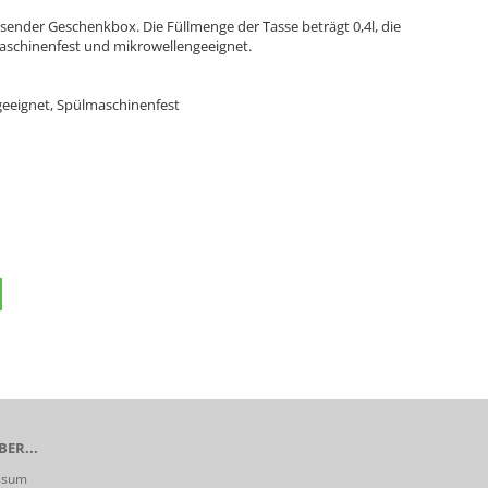
sender Geschenkbox. Die Füllmenge der Tasse beträgt 0,4l, die
maschinenfest und mikrowellengeeignet.
geeignet, Spülmaschinenfest
ER...
ssum