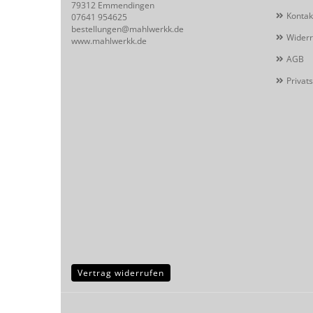
79312 Emmendingen
Kontak
07641 954625
bestellungen@mahlwerkk.de
Widerr
www.mahlwerkk.de
AGB
Privat
Vertrag widerrufen