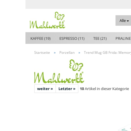
Alle
KAFFEE (19)
ESPRESSO (11)
TEE (21)
PRALINE
»
»
Startseite
Porzellan
Trend Mug GB Frida: Memory
weiter »
Letzter »
10
Artikel in dieser Kategorie