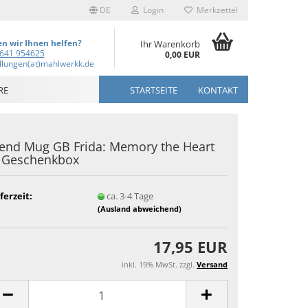
DE
Login
Merkzettel
n wir Ihnen helfen?
Ihr Warenkorb
641 954625
0,00 EUR
llungen(at)mahlwerkk.de
RE
STARTSEITE
KONTAKT
end Mug GB Frida: Memory the Heart
n Geschenkbox
ferzeit:
ca. 3-4 Tage
(Ausland abweichend)
17,95 EUR
inkl. 19% MwSt. zzgl.
Versand