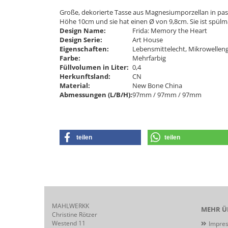
Große, dekorierte Tasse aus Magnesiumporzellan in pas
Höhe 10cm und sie hat einen Ø von 9,8cm. Sie ist spül
Design Name:
Frida: Memory the Heart
Design Serie:
Art House
Eigenschaften:
Lebensmittelecht, Mikrowellen
Farbe:
Mehrfarbig
Füllvolumen in Liter:
0,4
Herkunftsland:
CN
Material:
New Bone China
Abmessungen (L/B/H):
97mm / 97mm / 97mm
teilen
teilen
MAHLWERKK
MEHR ÜB
Christine Rötzer
Westend 11
Impre