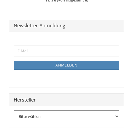
1
bis
8
(von insgesamt
8
)
Newsletter-Anmeldung
WEITER
E-
ZUR
Mail
NEWSLETTER-
ANMELDUNG
ANMELDEN
Hersteller