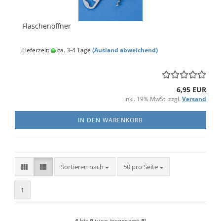
Flaschenöffner
Lieferzeit:
ca. 3-4 Tage
(Ausland abweichend)
6,95 EUR
inkl. 19% MwSt. zzgl.
Versand
IN DEN WARENKORB
Sortieren nach
pro Seite
Sortieren nach
50 pro Seite
1