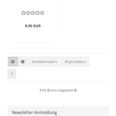
8,95 EUR
Sortieren nach
pro Seite
Sortieren nach
50 pro Seite
1
1
bis
3
(von insgesamt
3
)
Newsletter-Anmeldung