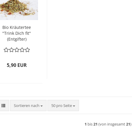
Bio Kräutertee
"Trink Dich fit"
(Entgifter)
5,90 EUR
Sortieren nach
pro Seite
Sortieren nach
50 pro Seite
1
bis
21
(von insgesamt
21
)