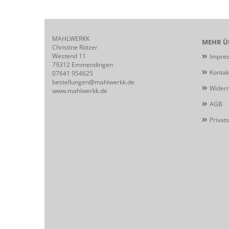
MAHLWERKK
MEHR ÜB
Christine Rötzer
Westend 11
Impre
79312 Emmendingen
Kontak
07641 954625
bestellungen@mahlwerkk.de
Widerr
www.mahlwerkk.de
AGB
Privat