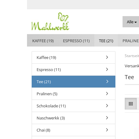
Alle
KAFFEE (19)
ESPRESSO (11)
TEE (21)
PRALINE
Startsei
Kaffee (19)
Versank
Espresso (11)
Tee
Tee (21)
Pralinen (5)
Schokolade (11)
Naschwerkk (3)
Chai (8)