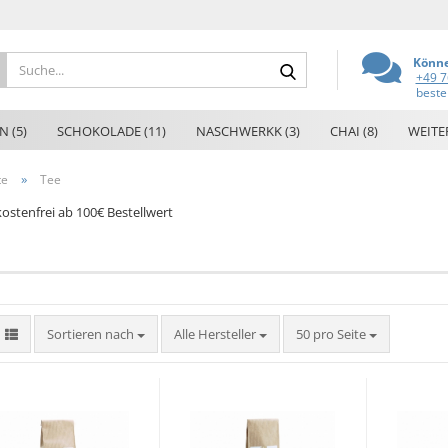
Suche...
Könne
+49 7
beste
N (5)
SCHOKOLADE (11)
NASCHWERKK (3)
CHAI (8)
WEITE
»
te
Tee
ostenfrei ab 100€ Bestellwert
Sortieren nach
pro Seite
Sortieren nach
Alle Hersteller
50 pro Seite