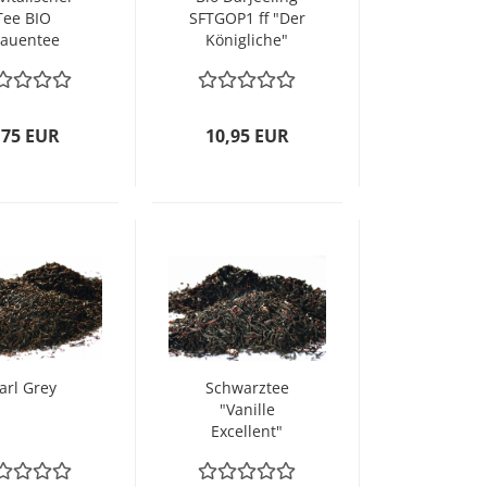
Tee BIO
SFTGOP1 ff "Der
rauentee
Königliche"
,75 EUR
10,95 EUR
arl Grey
Schwarztee
"Vanille
Excellent"
aromatisiert