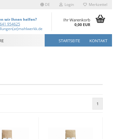
DE
Login
Merkzettel
n wir Ihnen helfen?
Ihr Warenkorb
641 954625
0,00 EUR
llungen(at)mahlwerkk.de
RE
STARTSEITE
KONTAKT
1