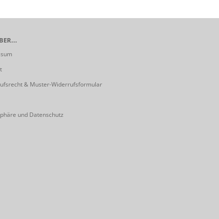
ER...
ssum
t
ufsrecht & Muster-Widerrufsformular
sphäre und Datenschutz